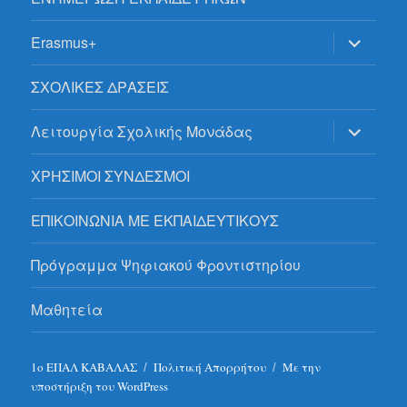
επέκτασ
Erasmus+
του
μενού
απόγονο
ΣΧΟΛΙΚΕΣ ΔΡΑΣΕΙΣ
επέκτασ
Λειτουργία Σχολικής Μονάδας
του
μενού
απόγονο
ΧΡΗΣΙΜΟΙ ΣΥΝΔΕΣΜΟΙ
ΕΠΙΚΟΙΝΩΝΙΑ ΜΕ ΕΚΠΑΙΔΕΥΤΙΚΟΥΣ
Πρόγραμμα Ψηφιακού Φροντιστηρίου
Μαθητεία
1ο ΕΠΑΛ ΚΑΒΑΛΑΣ
Πολιτική Απορρήτου
Με την
υποστήριξη του WordPress