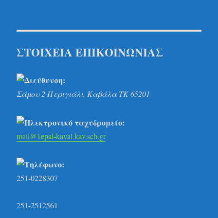
ΣΤΟΙΧΕΙΑ
ΕΠ
ΙΚΟ
ΙΝΩΝ
ΙΑΣ
Σάμου 2 Περιγιάλι, Καβάλα
ΤΚ 65201
mail@1epal-kaval.kav.sch.gr
251-0228307
251-2512561