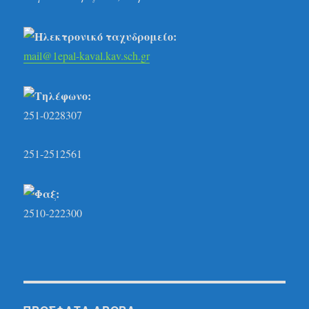
mail@1epal-kaval.kav.sch.gr
251-0228307
251-2512561
2510-222300