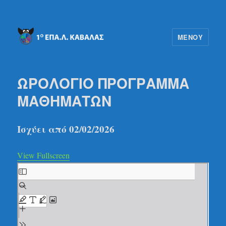
ΜΕΝΟΎ
1ο ΕΠΑΛ ΚΑΒΑΛΑΣ
ΩΡΟΛΟΓΙΟ ΠΡΟΓΡΑΜΜΑ
ΜΑΘΗΜΑΤΩΝ
Ισχύει από 02/02/2026
View Fullscreen
Skip
to
PDF
content